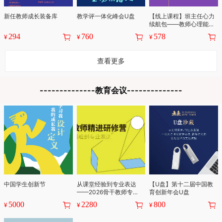
新任教师成长装备库
教学评一体化峰会U盘
【线上课程】班主任心力
续航包——教师心理能量
提升研修营+成熟教师必
294
760
578
¥
¥
¥
备的学生心理策略
查看更多
中国学生创新节
从课堂经验到专业表达
【U盘】第十二届中国教
——2026骨干教师专业
育创新年会U盘
精进研修营
5000
2280
800
¥
¥
¥