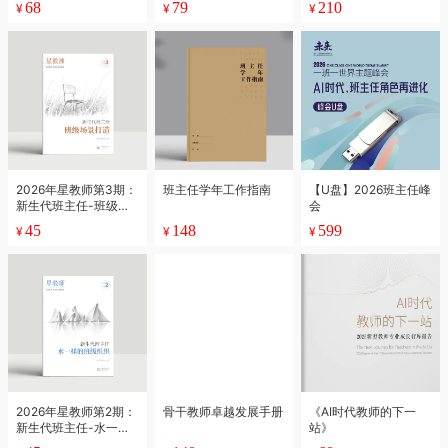
68
79
210
¥
¥
¥
2026年星教师第3期：
班主任学年工作指南
【U盘】2026班主任峰
新生代班主任-班级场
会
景打造
45
148
599
¥
¥
¥
2026年星教师第2期：
骨干教师卓越发展手册
《AI时代教师的下一
新生代班主任-水一样
站》
的班级组织