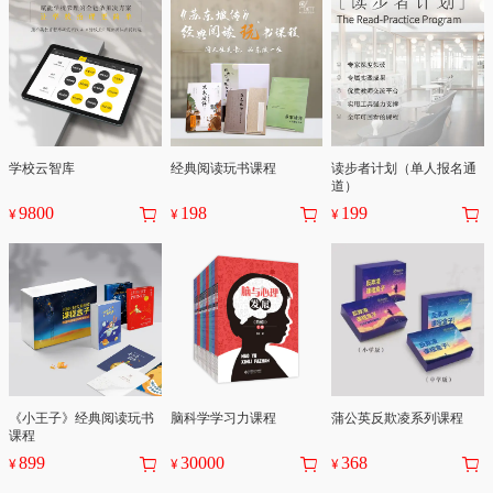
学校云智库
经典阅读玩书课程
读步者计划（单人报名通
道）
9800
198
199
¥
¥
¥
《小王子》经典阅读玩书
脑科学学习力课程
蒲公英反欺凌系列课程
课程
899
30000
368
¥
¥
¥